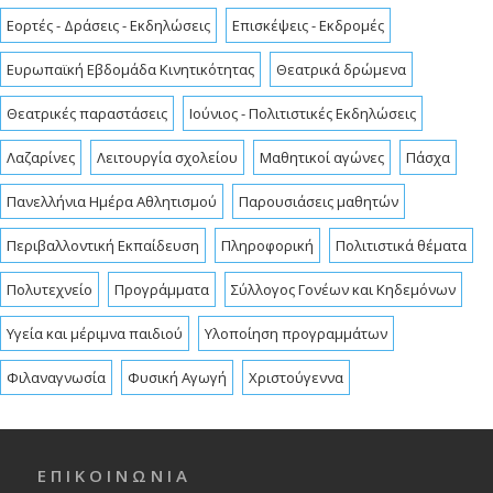
Εορτές - Δράσεις - Εκδηλώσεις
Επισκέψεις - Εκδρομές
Ευρωπαϊκή Εβδομάδα Κινητικότητας
Θεατρικά δρώμενα
Θεατρικές παραστάσεις
Ιούνιος - Πολιτιστικές Εκδηλώσεις
Λαζαρίνες
Λειτουργία σχολείου
Μαθητικοί αγώνες
Πάσχα
Πανελλήνια Ημέρα Αθλητισμού
Παρουσιάσεις μαθητών
Περιβαλλοντική Εκπαίδευση
Πληροφορική
Πολιτιστικά θέματα
Πολυτεχνείο
Προγράμματα
Σύλλογος Γονέων και Κηδεμόνων
Υγεία και μέριμνα παιδιού
Υλοποίηση προγραμμάτων
Φιλαναγνωσία
Φυσική Αγωγή
Χριστούγεννα
Ε Π Ι Κ Ο Ι Ν Ω Ν Ι Α