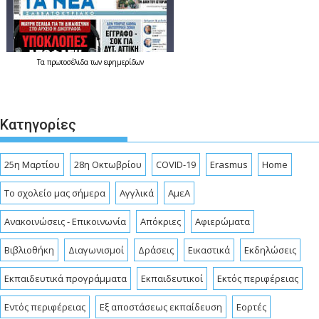
Τα
πρωτοσέλιδα
των εφημερίδων
Κατηγορίες
25η Μαρτίου
28η Οκτωβρίου
COVID-19
Erasmus
Home
To σχολείο μας σήμερα
Αγγλικά
ΑμεΑ
Ανακοινώσεις - Επικοινωνία
Απόκριες
Αφιερώματα
Βιβλιοθήκη
Διαγωνισμοί
Δράσεις
Εικαστικά
Εκδηλώσεις
Εκπαιδευτικά προγράμματα
Εκπαιδευτικοί
Εκτός περιφέρειας
Εντός περιφέρειας
Εξ αποστάσεως εκπαίδευση
Εορτές