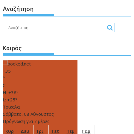
Αναζήτηση
Καιρός
+
35
°
C
H:
+
36°
L:
+
25°
Τρίκαλα
Σάββατο, 08 Αύγουστος
Πρόγνωση για 7 μέρες
Κυρ
Δευ
Τρι
Τετ
Πεμ
Παρ