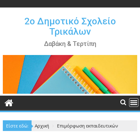
Περάστε
στο
περιεχόμενο
2ο Δημοτικό Σχολείο
Τρικάλων
Δαβάκη & Τερτίπη
Είστε εδώ:
Αρχική
Επιμόρφωση εκπαιδευτικών