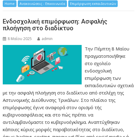
Home
Ανακοινώσεις - Επικοινωνία
Επιμόρφωση εκπαιδευτικών
Ενδοσχολική επιμόρφωση: Ασφαλής
πλοήγηση στο διαδίκτυο
8 Μαΐου 2025
admin
Την Πέμπτη 8 Μαΐου
πραγματοποιήθηκε
στο σχολείο
ενδοσχολική
επιμόρφωση των
εκπαιδευτικών σχετικά
με την ασφαλή πλοήγηση στο διαδίκτυο από στελέχη της
Αστυνομικής Διεύθυνσης Τρικάλων. Στο πλαίσιο της
επιμόρφωσης έγινε αναφορά στον ορισμό τής
κυβερνοασφάλειας και στο πώς πρέπει να
αντιλαμβανόμαστε το κυβερνοέγκλημα. Αναπτύχθηκαν
κάποιες κύριες μορφές παραβατικότητας στο διαδίκτυο,
όπως: hacking, sexting, παραγωγή βίας από social media κ.ά.