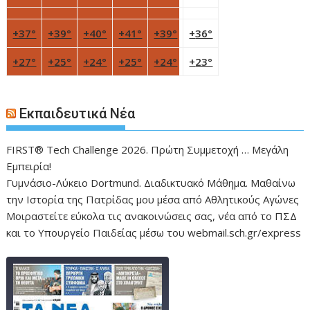
+
37°
+
39°
+
40°
+
41°
+
39°
+
36°
+
27°
+
25°
+
24°
+
25°
+
24°
+
23°
Εκπαιδευτικά Νέα
FIRST® Tech Challenge 2026. Πρώτη Συμμετοχή … Μεγάλη
Εμπειρία!
Γυμνάσιο-Λύκειο Dortmund. Διαδικτυακό Μάθημα. Μαθαίνω
την Ιστορία της Πατρίδας μου μέσα από Αθλητικούς Αγώνες
Μοιραστείτε εύκολα τις ανακοινώσεις σας, νέα από το ΠΣΔ
και το Υπουργείο Παιδείας μέσω του webmail.sch.gr/express