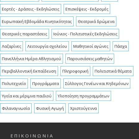
Εορτές - Δράσεις - Εκδηλώσεις
Επισκέψεις - Εκδρομές
Ευρωπαϊκή Εβδομάδα Κινητικότητας
Θεατρικά δρώμενα
Θεατρικές παραστάσεις
Ιούνιος - Πολιτιστικές Εκδηλώσεις
Λαζαρίνες
Λειτουργία σχολείου
Μαθητικοί αγώνες
Πάσχα
Πανελλήνια Ημέρα Αθλητισμού
Παρουσιάσεις μαθητών
Περιβαλλοντική Εκπαίδευση
Πληροφορική
Πολιτιστικά θέματα
Πολυτεχνείο
Προγράμματα
Σύλλογος Γονέων και Κηδεμόνων
Υγεία και μέριμνα παιδιού
Υλοποίηση προγραμμάτων
Φιλαναγνωσία
Φυσική Αγωγή
Χριστούγεννα
Ε Π Ι Κ Ο Ι Ν Ω Ν Ι Α