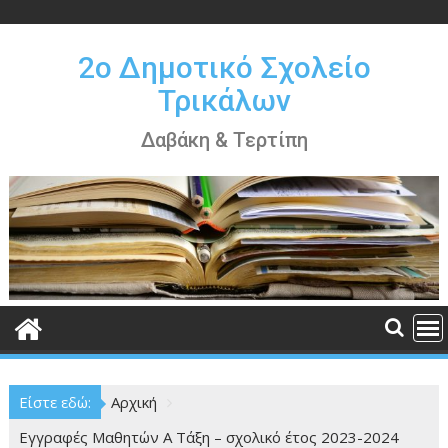
Περάστε
στο
περιεχόμενο
2ο Δημοτικό Σχολείο
Τρικάλων
Δαβάκη & Τερτίπη
Είστε εδώ:
Αρχική
Εγγραφές Μαθητών Α Τάξη – σχολικό έτος 2023-2024