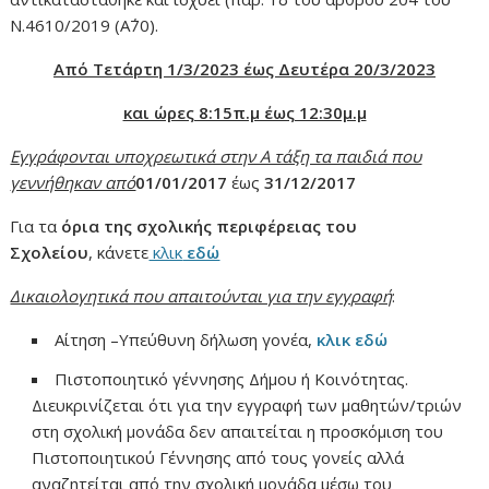
Ν.4610/2019 (Α΄70).
Από Τετάρτη 1/3/2023 έως Δευτέρα 20/3/2023
και ώρες 8:15π.μ έως 12:30μ.μ
Εγγράφονται υποχρεωτικά στην Α τάξη τα παιδιά που
γεννήθηκαν από
01/01/2017
έως
31/12/2017
Για τα
όρια της σχολικής περιφέρειας του
Σχολείου
, κάνετε
κλικ
εδώ
Δικαιολογητικά που απαιτούνται για την εγγραφή
:
Αίτηση –Υπεύθυνη δήλωση γονέα,
κλικ εδώ
Πιστοποιητικό γέννησης Δήμου ή Κοινότητας.
Διευκρινίζεται ότι για την εγγραφή των μαθητών/τριών
στη σχολική μονάδα δεν απαιτείται η προσκόμιση του
Πιστοποιητικού Γέννησης από τους γονείς αλλά
αναζητείται από την σχολική μονάδα μέσω του