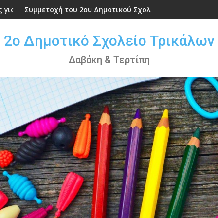
μοτικού Σχολείου Τρικάλων στον αγώνα ανώμαλου δρόμου στ
Γιορτή για την επέτειο της 25 Μαρτ
2ο Δημοτικό Σχολείο Τρικάλων
Δαβάκη & Τερτίπη