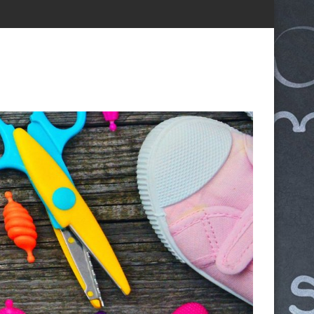
α ΤΕΦΑΑ
ίου 2026
Εγγραφές μαθητών/τριών στην Α’ Τάξη