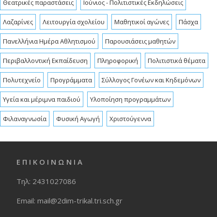
Θεατρικές παραστάσεις
Ιούνιος - Πολιτιστικές Εκδηλώσεις
Λαζαρίνες
Λειτουργία σχολείου
Μαθητικοί αγώνες
Πάσχα
Πανελλήνια Ημέρα Αθλητισμού
Παρουσιάσεις μαθητών
Περιβαλλοντική Εκπαίδευση
Πληροφορική
Πολιτιστικά θέματα
Πολυτεχνείο
Προγράμματα
Σύλλογος Γονέων και Κηδεμόνων
Υγεία και μέριμνα παιδιού
Υλοποίηση προγραμμάτων
Φιλαναγνωσία
Φυσική Αγωγή
Χριστούγεννα
Ε Π Ι Κ Ο Ι Ν Ω Ν Ι Α
Τηλ: 2431027086
Εmail: mail@2dim-trikal.tri.sch.gr