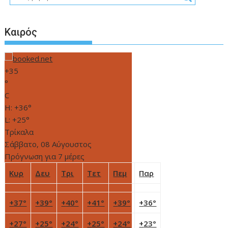
Καιρός
+
35
°
C
H:
+
36°
L:
+
25°
Τρίκαλα
Σάββατο, 08 Αύγουστος
Πρόγνωση για 7 μέρες
Κυρ
Δευ
Τρι
Τετ
Πεμ
Παρ
+
37°
+
39°
+
40°
+
41°
+
39°
+
36°
+
27°
+
25°
+
24°
+
25°
+
24°
+
23°