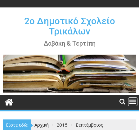
Περάστε
στο
περιεχόμενο
2ο Δημοτικό Σχολείο
Τρικάλων
Δαβάκη & Τερτίπη
Είστε εδώ:
Αρχική
2015
Σεπτέμβριος