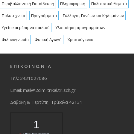
Περιβαλλοντική Εκπαίδευση
Πληροφορική
Πολιτιστικά θέματα
Πολυτεχνείο
Προγράμματα
Σύλλογος Γονέων και Κηδεμόνων
Υγεία και μέριμνα παιδιού
Υλοποίηση προγραμμάτων
Φιλαναγνωσία
Φυσική Αγωγή
Χριστούγεννα
Ε Π Ι Κ Ο Ι Ν Ω Ν Ι Α
Τηλ: 2431027086
Εmail: mail@2dim-trikal.tri.sch.gr
Δαβάκη & Τερτίπη, Τρίκαλα 42131
1