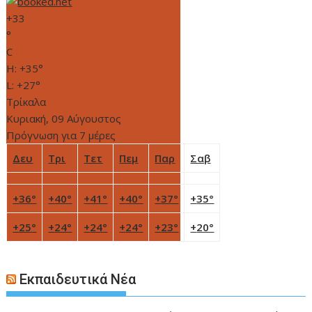
+
33
°
C
H:
+
35°
L:
+
27°
Τρίκαλα
Κυριακή, 09 Αύγουστος
Πρόγνωση για 7 μέρες
Δευ
Τρι
Τετ
Πεμ
Παρ
Σαβ
+
36°
+
40°
+
41°
+
40°
+
37°
+
35°
+
25°
+
24°
+
24°
+
24°
+
23°
+
20°
Εκπαιδευτικά Νέα