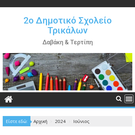
Περάστε
στο
περιεχόμενο
2ο Δημοτικό Σχολείο
Τρικάλων
Δαβάκη & Τερτίπη
Είστε εδώ:
Αρχική
2024
Ιούνιος