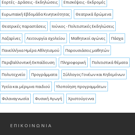
Εορτές - Δράσεις - Εκδηλώσεις
Επισκέψεις - Εκδρομές
Ευρωπαϊκή Εβδομάδα Κινητικότητας
Θεατρικά δρώμενα
Θεατρικές παραστάσεις
Ιούνιος - Πολιτιστικές Εκδηλώσεις
Λαζαρίνες
Λειτουργία σχολείου
Μαθητικοί αγώνες
Πάσχα
Πανελλήνια Ημέρα Αθλητισμού
Παρουσιάσεις μαθητών
Περιβαλλοντική Εκπαίδευση
Πληροφορική
Πολιτιστικά θέματα
Πολυτεχνείο
Προγράμματα
Σύλλογος Γονέων και Κηδεμόνων
Υγεία και μέριμνα παιδιού
Υλοποίηση προγραμμάτων
Φιλαναγνωσία
Φυσική Αγωγή
Χριστούγεννα
Ε Π Ι Κ Ο Ι Ν Ω Ν Ι Α