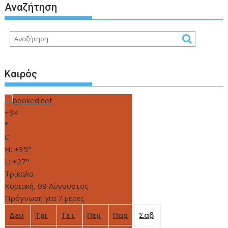
Αναζήτηση
Καιρός
+
34
°
C
H:
+
35°
L:
+
27°
Τρίκαλα
Κυριακή, 09 Αύγουστος
Πρόγνωση για 7 μέρες
Δευ
Τρι
Τετ
Πεμ
Παρ
Σαβ