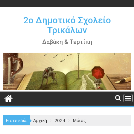
Περάστε
στο
περιεχόμενο
2ο Δημοτικό Σχολείο
Τρικάλων
Δαβάκη & Τερτίπη
Είστε εδώ:
Αρχική
2024
Μάιος