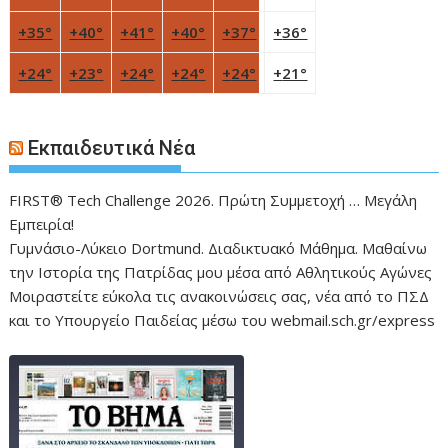
+
35°
+
40°
+
41°
+
40°
+
37°
+
36°
+
24°
+
23°
+
24°
+
24°
+
24°
+
21°
Εκπαιδευτικά Νέα
FIRST® Tech Challenge 2026. Πρώτη Συμμετοχή … Μεγάλη
Εμπειρία!
Γυμνάσιο-Λύκειο Dortmund. Διαδικτυακό Μάθημα. Μαθαίνω
την Ιστορία της Πατρίδας μου μέσα από Αθλητικούς Αγώνες
Μοιραστείτε εύκολα τις ανακοινώσεις σας, νέα από το ΠΣΔ
και το Υπουργείο Παιδείας μέσω του webmail.sch.gr/express