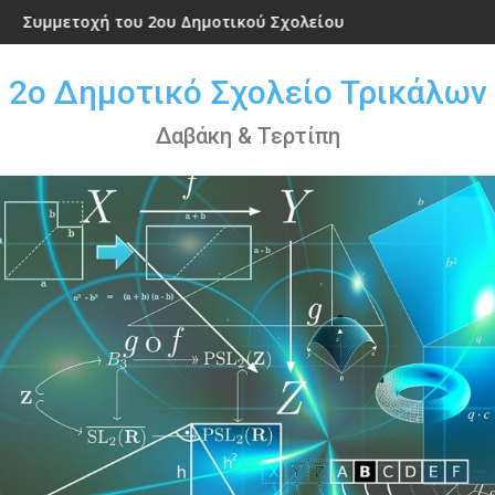
μοτικού Σχολείου Τρικάλων στον αγώνα ανώμαλου δρόμου στ
Γιορτή για την επέτειο της 25 Μαρτ
2ο Δημοτικό Σχολείο Τρικάλων
Δαβάκη & Τερτίπη