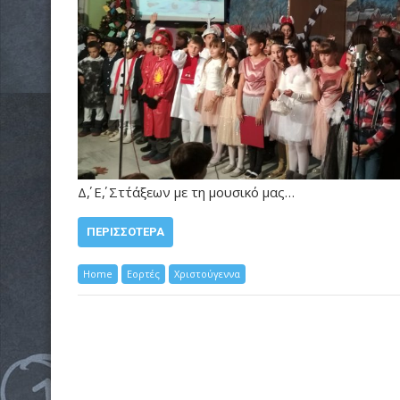
Δ΄, Ε΄, Στ΄τάξεων με τη μουσικό μας…
ΠΕΡΙΣΣΌΤΕΡΑ
Home
Εορτές
Χριστούγεννα